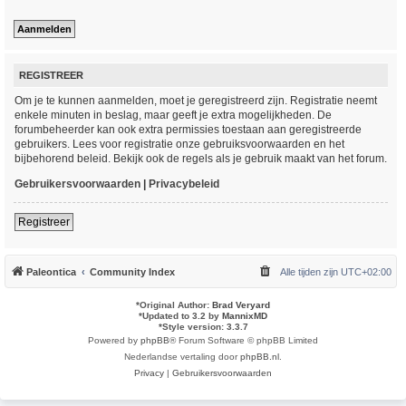
REGISTREER
Om je te kunnen aanmelden, moet je geregistreerd zijn. Registratie neemt
enkele minuten in beslag, maar geeft je extra mogelijkheden. De
forumbeheerder kan ook extra permissies toestaan aan geregistreerde
gebruikers. Lees voor registratie onze gebruiksvoorwaarden en het
bijbehorend beleid. Bekijk ook de regels als je gebruik maakt van het forum.
Gebruikersvoorwaarden
|
Privacybeleid
Registreer
Paleontica
Community Index
Alle tijden zijn
UTC+02:00
*
Original Author:
Brad Veryard
*
Updated to 3.2 by
MannixMD
*
Style version: 3.3.7
Powered by
phpBB
® Forum Software © phpBB Limited
Nederlandse vertaling door
phpBB.nl
.
Privacy
|
Gebruikersvoorwaarden