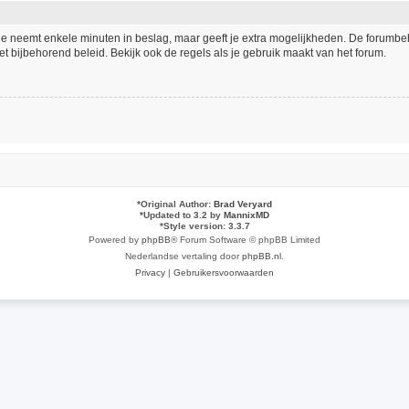
tie neemt enkele minuten in beslag, maar geeft je extra mogelijkheden. De forumb
t bijbehorend beleid. Bekijk ook de regels als je gebruik maakt van het forum.
*
Original Author:
Brad Veryard
*
Updated to 3.2 by
MannixMD
*
Style version: 3.3.7
Powered by
phpBB
® Forum Software © phpBB Limited
Nederlandse vertaling door
phpBB.nl
.
Privacy
|
Gebruikersvoorwaarden