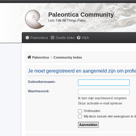
Paleontica Community
Lets Talk All Things Paleo
Paleontica
Snelle links
V&A
Paleontica
Community Index
Je moet geregistreerd en aangemeld zijn om profie
Gebruikersnaam:
Wachtwoord:
Ik ben mijn wachtwoord vergeten
Stuur activatie-e-mail opnieuw
Onthouden
Mij deze sessie niet weergeven in de