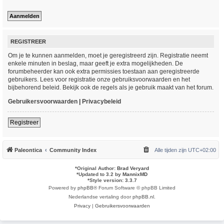
REGISTREER
Om je te kunnen aanmelden, moet je geregistreerd zijn. Registratie neemt
enkele minuten in beslag, maar geeft je extra mogelijkheden. De
forumbeheerder kan ook extra permissies toestaan aan geregistreerde
gebruikers. Lees voor registratie onze gebruiksvoorwaarden en het
bijbehorend beleid. Bekijk ook de regels als je gebruik maakt van het forum.
Gebruikersvoorwaarden
|
Privacybeleid
Registreer
Paleontica
Community Index
Alle tijden zijn
UTC+02:00
*
Original Author:
Brad Veryard
*
Updated to 3.2 by
MannixMD
*
Style version: 3.3.7
Powered by
phpBB
® Forum Software © phpBB Limited
Nederlandse vertaling door
phpBB.nl
.
Privacy
|
Gebruikersvoorwaarden