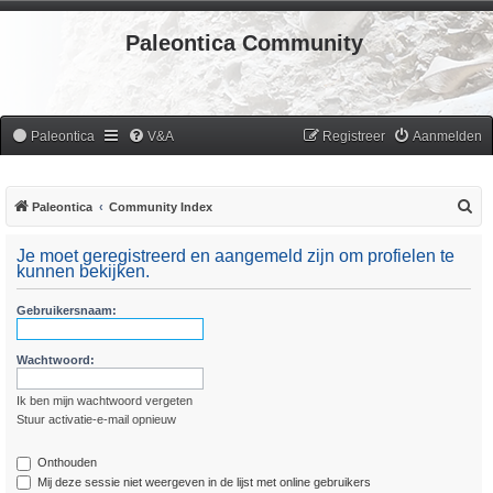
Paleontica Community
Paleontica
V&A
Registreer
Aanmelden
Z
Paleontica
Community Index
o
Je moet geregistreerd en aangemeld zijn om profielen te
e
kunnen bekijken.
k
Gebruikersnaam:
Wachtwoord:
Ik ben mijn wachtwoord vergeten
Stuur activatie-e-mail opnieuw
Onthouden
Mij deze sessie niet weergeven in de lijst met online gebruikers