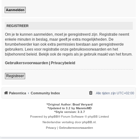
REGISTREER
Om je te kunnen aanmelden, moet je geregistreerd zijn. Registratie neemt
enkele minuten in beslag, maar geeft je extra mogelijkheden. De
forumbeheerder kan ook extra permissies toestaan aan geregistreerde
gebruikers. Lees voor registratie onze gebruiksvoorwaarden en het
bijbehorend beleid. Bekijk ook de regels als je gebruik maakt van het forum.
Gebruikersvoorwaarden
|
Privacybeleid
Registreer
Paleontica
Community Index
Alle tijden zijn
UTC+02:00
*
Original Author:
Brad Veryard
*
Updated to 3.2 by
MannixMD
*
Style version: 3.3.7
Powered by
phpBB
® Forum Software © phpBB Limited
Nederlandse vertaling door
phpBB.nl
.
Privacy
|
Gebruikersvoorwaarden