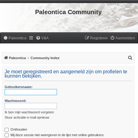
Paleontica Community
Paleontica
V&A
Registreer
Aanmelden
Z
Paleontica
Community Index
o
Je moet geregistreerd en aangemeld zijn om profielen te
e
kunnen bekijken.
k
Gebruikersnaam:
Wachtwoord:
Ik ben mijn wachtwoord vergeten
Stuur activatie-e-mail opnieuw
Onthouden
Mij deze sessie niet weergeven in de lijst met online gebruikers