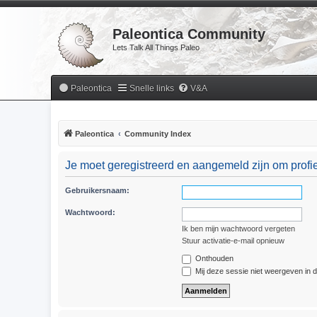
Paleontica Community
Lets Talk All Things Paleo
Paleontica
Snelle links
V&A
Paleontica
Community Index
Je moet geregistreerd en aangemeld zijn om profie
Gebruikersnaam:
Wachtwoord:
Ik ben mijn wachtwoord vergeten
Stuur activatie-e-mail opnieuw
Onthouden
Mij deze sessie niet weergeven in de