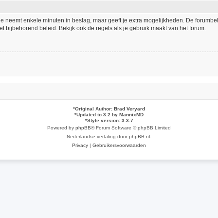
tie neemt enkele minuten in beslag, maar geeft je extra mogelijkheden. De forumb
t bijbehorend beleid. Bekijk ook de regels als je gebruik maakt van het forum.
*
Original Author:
Brad Veryard
*
Updated to 3.2 by
MannixMD
*
Style version: 3.3.7
Powered by
phpBB
® Forum Software © phpBB Limited
Nederlandse vertaling door
phpBB.nl
.
Privacy
|
Gebruikersvoorwaarden