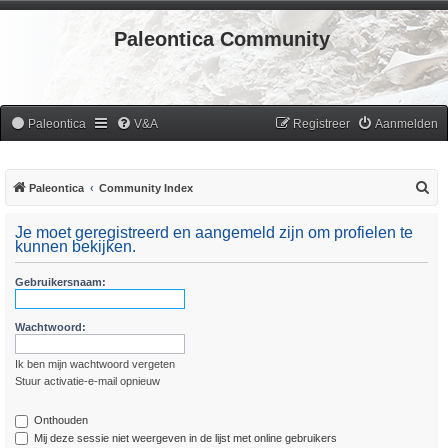
Paleontica Community
Paleontica
V&A
Registreer
Aanmelden
Z
Paleontica
Community Index
o
Je moet geregistreerd en aangemeld zijn om profielen te
e
kunnen bekijken.
k
Gebruikersnaam:
Wachtwoord:
Ik ben mijn wachtwoord vergeten
Stuur activatie-e-mail opnieuw
Onthouden
Mij deze sessie niet weergeven in de lijst met online gebruikers