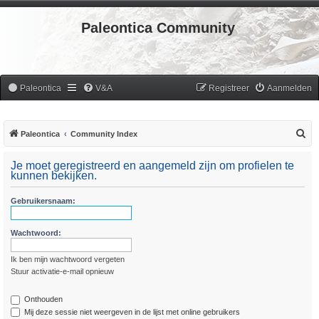
Paleontica Community
Paleontica
V&A
Registreer
Aanmelden
Z
Paleontica
Community Index
o
Je moet geregistreerd en aangemeld zijn om profielen te
e
kunnen bekijken.
k
Gebruikersnaam:
Wachtwoord:
Ik ben mijn wachtwoord vergeten
Stuur activatie-e-mail opnieuw
Onthouden
Mij deze sessie niet weergeven in de lijst met online gebruikers