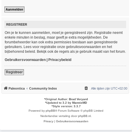
REGISTREER
Om je te kunnen aanmelden, moet je geregistreerd zijn. Registratie neemt
enkele minuten in beslag, maar geeft je extra mogelijkheden. De
forumbeheerder kan ook extra permissies toestaan aan geregistreerde
gebruikers. Lees voor registratie onze gebruiksvoorwaarden en het
bijbehorend beleid. Bekijk ook de regels als je gebruik maakt van het forum.
Gebruikersvoorwaarden
|
Privacybeleid
Registreer
Paleontica
Community Index
Alle tijden zijn
UTC+02:00
*
Original Author:
Brad Veryard
*
Updated to 3.2 by
MannixMD
*
Style version: 3.3.7
Powered by
phpBB
® Forum Software © phpBB Limited
Nederlandse vertaling door
phpBB.nl
.
Privacy
|
Gebruikersvoorwaarden