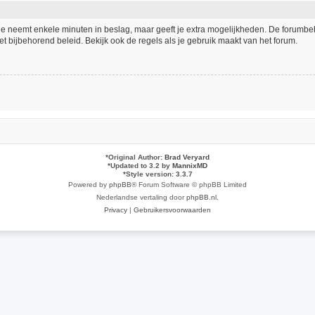
tie neemt enkele minuten in beslag, maar geeft je extra mogelijkheden. De forumb
t bijbehorend beleid. Bekijk ook de regels als je gebruik maakt van het forum.
*
Original Author:
Brad Veryard
*
Updated to 3.2 by
MannixMD
*
Style version: 3.3.7
Powered by
phpBB
® Forum Software © phpBB Limited
Nederlandse vertaling door
phpBB.nl
.
Privacy
|
Gebruikersvoorwaarden