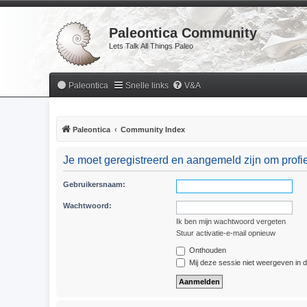
Paleontica Community
Lets Talk All Things Paleo
Paleontica
Snelle links
V&A
Paleontica
Community Index
Je moet geregistreerd en aangemeld zijn om profie
Gebruikersnaam:
Wachtwoord:
Ik ben mijn wachtwoord vergeten
Stuur activatie-e-mail opnieuw
Onthouden
Mij deze sessie niet weergeven in de