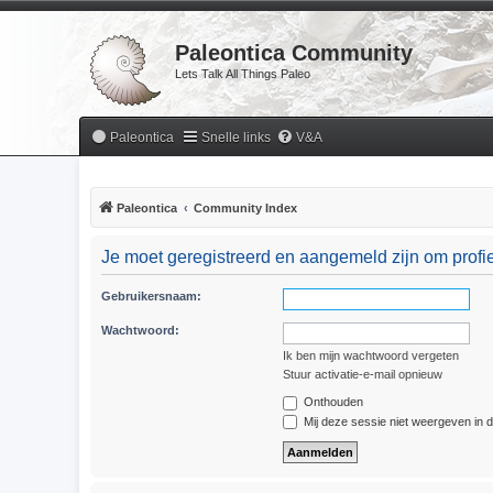
Paleontica Community
Lets Talk All Things Paleo
Paleontica
Snelle links
V&A
Paleontica
Community Index
Je moet geregistreerd en aangemeld zijn om profie
Gebruikersnaam:
Wachtwoord:
Ik ben mijn wachtwoord vergeten
Stuur activatie-e-mail opnieuw
Onthouden
Mij deze sessie niet weergeven in de