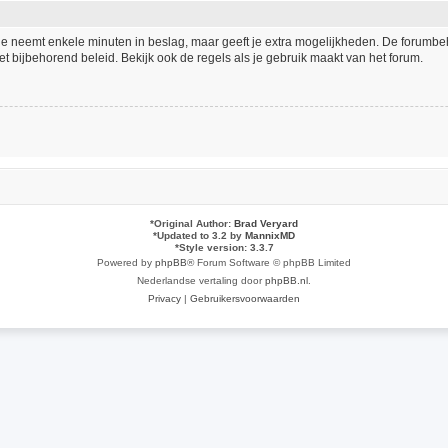
tie neemt enkele minuten in beslag, maar geeft je extra mogelijkheden. De forumb
t bijbehorend beleid. Bekijk ook de regels als je gebruik maakt van het forum.
*
Original Author:
Brad Veryard
*
Updated to 3.2 by
MannixMD
*
Style version: 3.3.7
Powered by
phpBB
® Forum Software © phpBB Limited
Nederlandse vertaling door
phpBB.nl
.
Privacy
|
Gebruikersvoorwaarden