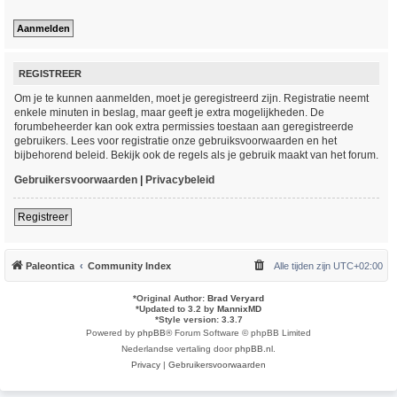
REGISTREER
Om je te kunnen aanmelden, moet je geregistreerd zijn. Registratie neemt
enkele minuten in beslag, maar geeft je extra mogelijkheden. De
forumbeheerder kan ook extra permissies toestaan aan geregistreerde
gebruikers. Lees voor registratie onze gebruiksvoorwaarden en het
bijbehorend beleid. Bekijk ook de regels als je gebruik maakt van het forum.
Gebruikersvoorwaarden
|
Privacybeleid
Registreer
Paleontica
Community Index
Alle tijden zijn
UTC+02:00
*
Original Author:
Brad Veryard
*
Updated to 3.2 by
MannixMD
*
Style version: 3.3.7
Powered by
phpBB
® Forum Software © phpBB Limited
Nederlandse vertaling door
phpBB.nl
.
Privacy
|
Gebruikersvoorwaarden