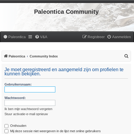
Paleontica Community
Paleontica
V&A
Registreer
Aanmelden
Z
Paleontica
Community Index
o
Je moet geregistreerd en aangemeld zijn om profielen te
e
kunnen bekijken.
k
Gebruikersnaam:
Wachtwoord:
Ik ben mijn wachtwoord vergeten
Stuur activatie-e-mail opnieuw
Onthouden
Mij deze sessie niet weergeven in de lijst met online gebruikers