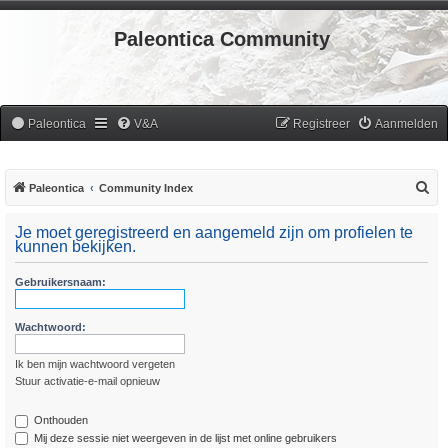
Paleontica Community
Paleontica
V&A
Registreer
Aanmelden
Z
Paleontica
Community Index
o
Je moet geregistreerd en aangemeld zijn om profielen te
e
kunnen bekijken.
k
Gebruikersnaam:
Wachtwoord:
Ik ben mijn wachtwoord vergeten
Stuur activatie-e-mail opnieuw
Onthouden
Mij deze sessie niet weergeven in de lijst met online gebruikers