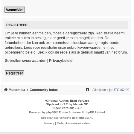
REGISTREER
Om je te kunnen aanmelden, moet je geregistreerd zijn. Registratie neemt
enkele minuten in beslag, maar geeft je extra mogelijkheden. De
forumbeheerder kan ook extra permissies toestaan aan geregistreerde
gebruikers. Lees voor registratie onze gebruiksvoorwaarden en het
bijbehorend beleid. Bekijk ook de regels als je gebruik maakt van het forum.
Gebruikersvoorwaarden
|
Privacybeleid
Registreer
Paleontica
Community Index
Alle tijden zijn
UTC+02:00
*
Original Author:
Brad Veryard
*
Updated to 3.2 by
MannixMD
*
Style version: 3.3.7
Powered by
phpBB
® Forum Software © phpBB Limited
Nederlandse vertaling door
phpBB.nl
.
Privacy
|
Gebruikersvoorwaarden