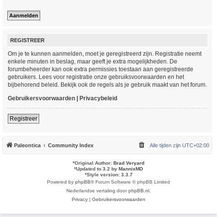
REGISTREER
Om je te kunnen aanmelden, moet je geregistreerd zijn. Registratie neemt
enkele minuten in beslag, maar geeft je extra mogelijkheden. De
forumbeheerder kan ook extra permissies toestaan aan geregistreerde
gebruikers. Lees voor registratie onze gebruiksvoorwaarden en het
bijbehorend beleid. Bekijk ook de regels als je gebruik maakt van het forum.
Gebruikersvoorwaarden
|
Privacybeleid
Registreer
Paleontica
Community Index
Alle tijden zijn
UTC+02:00
*
Original Author:
Brad Veryard
*
Updated to 3.2 by
MannixMD
*
Style version: 3.3.7
Powered by
phpBB
® Forum Software © phpBB Limited
Nederlandse vertaling door
phpBB.nl
.
Privacy
|
Gebruikersvoorwaarden