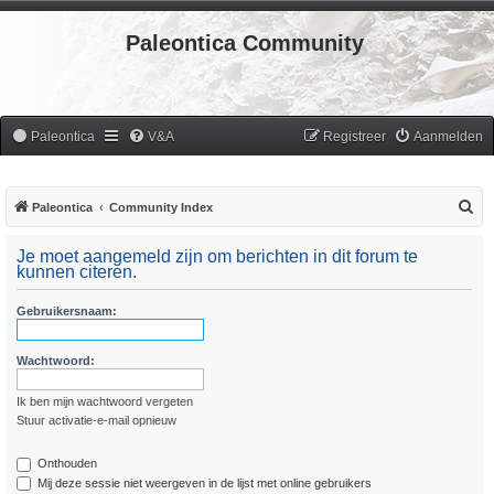
Paleontica Community
Paleontica
V&A
Registreer
Aanmelden
Z
Paleontica
Community Index
o
Je moet aangemeld zijn om berichten in dit forum te
e
kunnen citeren.
k
Gebruikersnaam:
Wachtwoord:
Ik ben mijn wachtwoord vergeten
Stuur activatie-e-mail opnieuw
Onthouden
Mij deze sessie niet weergeven in de lijst met online gebruikers