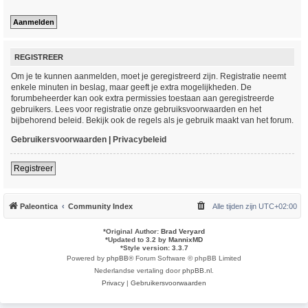
REGISTREER
Om je te kunnen aanmelden, moet je geregistreerd zijn. Registratie neemt
enkele minuten in beslag, maar geeft je extra mogelijkheden. De
forumbeheerder kan ook extra permissies toestaan aan geregistreerde
gebruikers. Lees voor registratie onze gebruiksvoorwaarden en het
bijbehorend beleid. Bekijk ook de regels als je gebruik maakt van het forum.
Gebruikersvoorwaarden
|
Privacybeleid
Registreer
Paleontica
Community Index
Alle tijden zijn
UTC+02:00
*
Original Author:
Brad Veryard
*
Updated to 3.2 by
MannixMD
*
Style version: 3.3.7
Powered by
phpBB
® Forum Software © phpBB Limited
Nederlandse vertaling door
phpBB.nl
.
Privacy
|
Gebruikersvoorwaarden