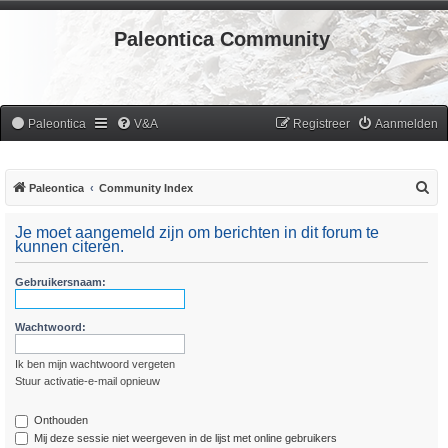
Paleontica Community
Paleontica
V&A
Registreer
Aanmelden
Z
Paleontica
Community Index
o
Je moet aangemeld zijn om berichten in dit forum te
e
kunnen citeren.
k
Gebruikersnaam:
Wachtwoord:
Ik ben mijn wachtwoord vergeten
Stuur activatie-e-mail opnieuw
Onthouden
Mij deze sessie niet weergeven in de lijst met online gebruikers