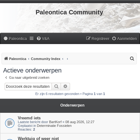
Paleontica Community
Paleontica
V&A
Registreer
Aanmelden
Z
Paleontica
Community Index
o
Actieve onderwerpen
e
Ga naar uitgebreid zoeken
k
Zoek
Uitgebreid zoeken
Er zijn 6 resultaten gevonden • Pagina
1
van
1
Onderwerpen
Vreemd iets
Laatste bericht door
BartKorf
«
08 aug 2026, 12:27
Geplaatst in
Determinatie Fossielen
Reacties:
2
Werktuig of weer niet