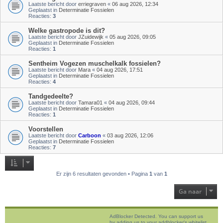
Laatste bericht door
erriegraven
«
06 aug 2026, 12:34
Geplaatst in
Determinatie Fossielen
Reacties:
3
Welke gastropode is dit?
Laatste bericht door
JZuidewijk
«
05 aug 2026, 09:05
Geplaatst in
Determinatie Fossielen
Reacties:
1
Sentheim Vogezen muschelkalk fossielen?
Laatste bericht door
Mara
«
04 aug 2026, 17:51
Geplaatst in
Determinatie Fossielen
Reacties:
4
Tandgedeelte?
Laatste bericht door
Tamara01
«
04 aug 2026, 09:44
Geplaatst in
Determinatie Fossielen
Reacties:
1
Voorstellen
Laatste bericht door
Carboon
«
03 aug 2026, 12:06
Geplaatst in
Determinatie Fossielen
Reacties:
7
Er zijn 6 resultaten gevonden • Pagina
1
van
1
Ga naar
AdBlocker Detected. You can support us
by adding us to your addblocker's whitelist.