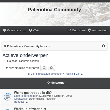
Paleontica Community
Paleontica
V&A
Registreer
Aanmelden
Z
Paleontica
Community Index
o
Actieve onderwerpen
e
Ga naar uitgebreid zoeken
k
Zoek
Uitgebreid zoeken
Er zijn 8 resultaten gevonden • Pagina
1
van
1
Onderwerpen
Welke gastropode is dit?
Laatste bericht door
JZuidewijk
«
Gisteren, 09:05
Geplaatst in
Determinatie Fossielen
Reacties:
1
Werktuig of weer niet