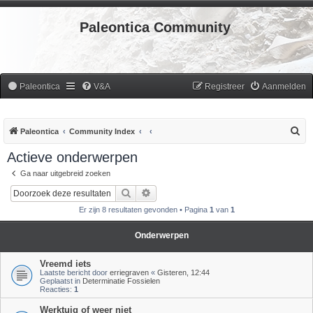
Paleontica Community
Paleontica
V&A
Registreer
Aanmelden
Z
Paleontica
Community Index
o
Actieve onderwerpen
e
Ga naar uitgebreid zoeken
k
Zoek
Uitgebreid zoeken
Er zijn 8 resultaten gevonden • Pagina
1
van
1
Onderwerpen
Vreemd iets
Laatste bericht door
erriegraven
«
Gisteren, 12:44
Geplaatst in
Determinatie Fossielen
Reacties:
1
Werktuig of weer niet