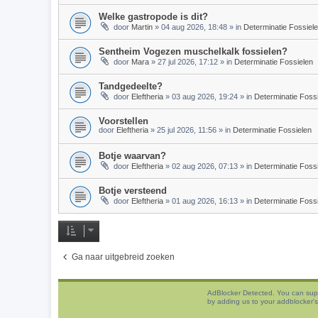
Welke gastropode is dit?
door
Martin
»
04 aug 2026, 18:48
» in
Determinatie Fossiel
Sentheim Vogezen muschelkalk fossielen?
door
Mara
»
27 jul 2026, 17:12
» in
Determinatie Fossielen
Tandgedeelte?
door
Eleftheria
»
03 aug 2026, 19:24
» in
Determinatie Foss
Voorstellen
door
Eleftheria
»
25 jul 2026, 11:56
» in
Determinatie Fossielen
Botje waarvan?
door
Eleftheria
»
02 aug 2026, 07:13
» in
Determinatie Foss
Botje versteend
door
Eleftheria
»
01 aug 2026, 16:13
» in
Determinatie Foss
Ga naar uitgebreid zoeken
AdBlocker Detected. You can sup
by adding us to your addblocker's 