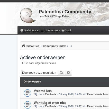
Paleontica Community
Lets Talk All Things Paleo
Paleontica
Snelle links
V&A
Paleontica
Community Index
Actieve onderwerpen
Ga naar uitgebreid zoeken
Zoek
Uitgebreid zoeken
Onderwerpen
Vreemd iets
door
Eleftheria
»
03 aug 2026, 19:30
» in
Determinatie Foss
Werktuig of weer niet
door
Eleftheria
»
03 aug 2026, 19:27
» in
Determinatie Foss