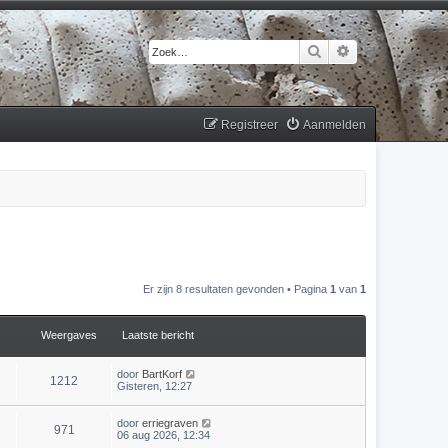
Zoek
Uitgebreid zoek
Registreer
Aanmelden
Er zijn 8 resultaten gevonden • Pagina
1
van
1
Weergaves
Laatste bericht
door
BartKorf
1212
Gisteren, 12:27
door
erriegraven
971
06 aug 2026, 12:34