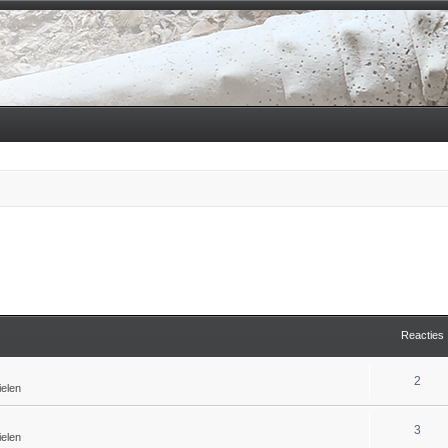
Reacties
2
ielen
3
ielen