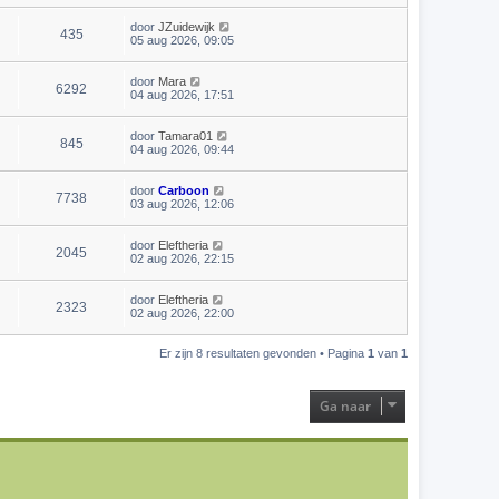
door
JZuidewijk
435
05 aug 2026, 09:05
door
Mara
6292
04 aug 2026, 17:51
door
Tamara01
845
04 aug 2026, 09:44
door
Carboon
7738
03 aug 2026, 12:06
door
Eleftheria
2045
02 aug 2026, 22:15
door
Eleftheria
2323
02 aug 2026, 22:00
Er zijn 8 resultaten gevonden • Pagina
1
van
1
Ga naar