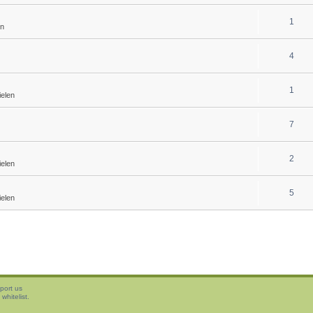
1
en
4
1
ielen
7
2
ielen
5
ielen
port us
whitelist.