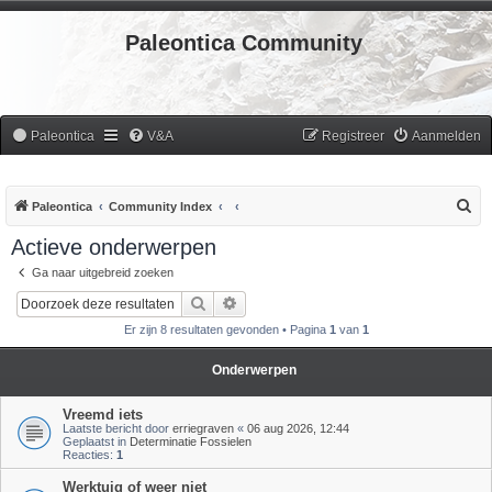
Paleontica Community
Paleontica
V&A
Registreer
Aanmelden
Z
Paleontica
Community Index
o
Actieve onderwerpen
e
Ga naar uitgebreid zoeken
k
Zoek
Uitgebreid zoeken
Er zijn 8 resultaten gevonden • Pagina
1
van
1
Onderwerpen
Vreemd iets
Laatste bericht door
erriegraven
«
06 aug 2026, 12:44
Geplaatst in
Determinatie Fossielen
Reacties:
1
Werktuig of weer niet