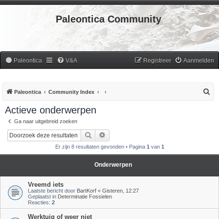
Paleontica Community
Paleontica
V&A
Registreer
Aanmelden
Z
Paleontica
Community Index
o
Actieve onderwerpen
e
Ga naar uitgebreid zoeken
k
Zoek
Uitgebreid zoeken
Er zijn 8 resultaten gevonden • Pagina
1
van
1
Onderwerpen
Vreemd iets
Laatste bericht door
BartKorf
«
Gisteren, 12:27
Geplaatst in
Determinatie Fossielen
Reacties:
2
Werktuig of weer niet