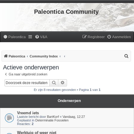
Paleontica Community
Paleontica
V&A
Registreer
Aanmelden
Z
Paleontica
Community Index
o
Actieve onderwerpen
e
Ga naar uitgebreid zoeken
k
Zoek
Uitgebreid zoeken
Er zijn 8 resultaten gevonden • Pagina
1
van
1
Onderwerpen
Vreemd iets
Laatste bericht door
BartKorf
«
Vandaag, 12:27
Geplaatst in
Determinatie Fossielen
Reacties:
2
Werktuig of weer niet