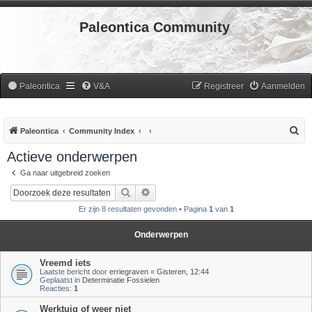
Paleontica Community
Paleontica
V&A
Registreer
Aanmelden
Z
Paleontica
Community Index
o
Actieve onderwerpen
e
Ga naar uitgebreid zoeken
k
Zoek
Uitgebreid zoeken
Er zijn 8 resultaten gevonden • Pagina
1
van
1
Onderwerpen
Vreemd iets
Laatste bericht door
erriegraven
«
Gisteren, 12:44
Geplaatst in
Determinatie Fossielen
Reacties:
1
Werktuig of weer niet