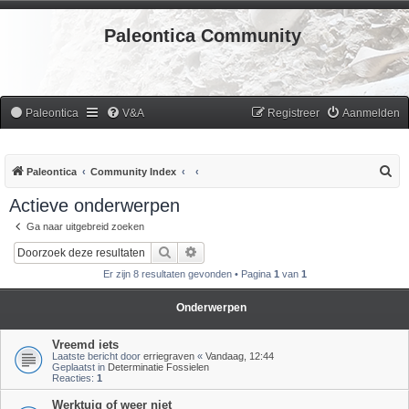
Paleontica Community
Paleontica
V&A
Registreer
Aanmelden
Z
Paleontica
Community Index
o
Actieve onderwerpen
e
Ga naar uitgebreid zoeken
k
Zoek
Uitgebreid zoeken
Er zijn 8 resultaten gevonden • Pagina
1
van
1
Onderwerpen
Vreemd iets
Laatste bericht door
erriegraven
«
Vandaag, 12:44
Geplaatst in
Determinatie Fossielen
Reacties:
1
Werktuig of weer niet