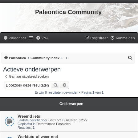
Paleontica Community
Paleontica
V&A
Registreer
Aanmelden
Z
Paleontica
Community Index
o
Actieve onderwerpen
e
Ga naar uitgebreid zoeken
k
Zoek
Uitgebreid zoeken
Er zijn 8 resultaten gevonden • Pagina
1
van
1
Onderwerpen
Vreemd iets
Laatste bericht door
BartKorf
«
Gisteren, 12:27
Geplaatst in
Determinatie Fossielen
Reacties:
2
Werktuig of weer niet