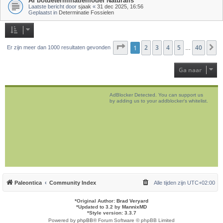
AI botdeterminatiemodel Naturalis
Laatste bericht door
sjaak
«
31 dec 2025, 16:56
Geplaatst in
Determinatie Fossielen
Pagina
1
2
1
van
3
40
4
5
40
V
Er zijn meer dan 1000 resultaten gevonden
…
Ga naar
AdBlocker Detected. You can support us
by adding us to your addblocker's whitelist.
Paleontica
Community Index
Alle tijden zijn
UTC+02:00
*
Original Author:
Brad Veryard
*
Updated to 3.2 by
MannixMD
*
Style version: 3.3.7
Powered by
phpBB
® Forum Software © phpBB Limited