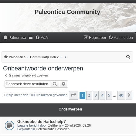
Paleontica Community
Paleontica
V&A
Registreer
Aanmelden
Z
Paleontica
Community Index
o
Onbeantwoorde onderwerpen
e
Ga naar uitgebreid zoeken
k
Zoek
Uitgebreid zoeken
Pagina
1
2
1
van
3
40
4
5
40
V
Er zijn meer dan 1000 resultaten gevonden
…
Onderwerpen
Geknobbelde Hartschelp?
Laatste bericht door
Eleftheria
«
26 jul 2026, 09:26
Geplaatst in
Determinatie Fossielen