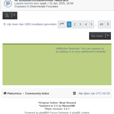
AI botdeterminatiemodel Naturalis
Laatste bericht door
sjaak
«
31 dec 2025, 16:56
Geplaatst in
Determinatie Fossielen
Pagina
1
2
1
van
3
40
4
5
40
V
Er zijn meer dan 1000 resultaten gevonden
…
Ga naar
AdBlocker Detected. You can support us
by adding us to your addblocker's whitelist.
Paleontica
Community Index
Alle tijden zijn
UTC+02:00
*
Original Author:
Brad Veryard
*
Updated to 3.2 by
MannixMD
*
Style version: 3.3.7
Powered by
phpBB
® Forum Software © phpBB Limited