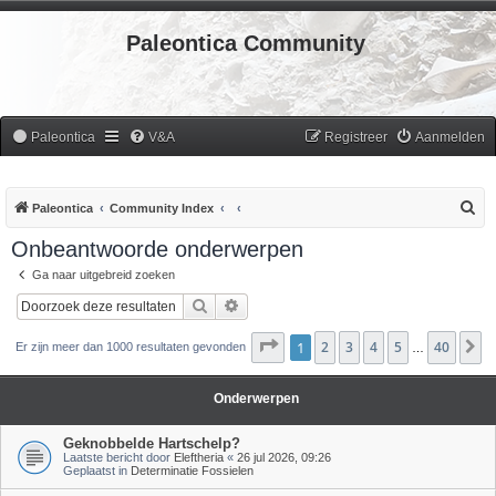
Paleontica Community
Paleontica
V&A
Registreer
Aanmelden
Z
Paleontica
Community Index
o
Onbeantwoorde onderwerpen
e
Ga naar uitgebreid zoeken
k
Zoek
Uitgebreid zoeken
Pagina
1
2
1
van
3
40
4
5
40
V
Er zijn meer dan 1000 resultaten gevonden
…
Onderwerpen
Geknobbelde Hartschelp?
Laatste bericht door
Eleftheria
«
26 jul 2026, 09:26
Geplaatst in
Determinatie Fossielen