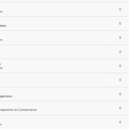
0
en
0
ielen
0
en
0
h
0
en
0
0
Algemeen
0
repareren en Conserveren
0
n