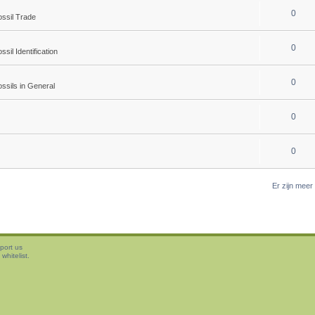
0
ossil Trade
0
ssil Identification
0
ssils in General
0
0
Er zijn mee
port us
whitelist.