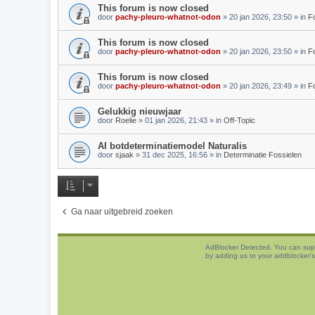
This forum is now closed
door
pachy-pleuro-whatnot-odon
»
20 jan 2026, 23:50
» in
F
This forum is now closed
door
pachy-pleuro-whatnot-odon
»
20 jan 2026, 23:50
» in
Fo
This forum is now closed
door
pachy-pleuro-whatnot-odon
»
20 jan 2026, 23:49
» in
Fo
Gelukkig nieuwjaar
door
Roelie
»
01 jan 2026, 21:43
» in
Off-Topic
AI botdeterminatiemodel Naturalis
door
sjaak
»
31 dec 2025, 16:56
» in
Determinatie Fossielen
Ga naar uitgebreid zoeken
AdBlocker Detected. You can sup
by adding us to your addblocker's 