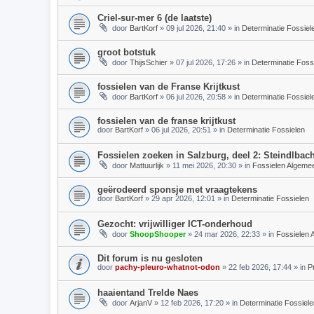
Criel-sur-mer 6 (de laatste)
door
BartKorf
»
09 jul 2026, 21:40
» in
Determinatie Fossiel
groot botstuk
door
ThijsSchier
»
07 jul 2026, 17:26
» in
Determinatie Foss
fossielen van de Franse Krijtkust
door
BartKorf
»
06 jul 2026, 20:58
» in
Determinatie Fossiel
fossielen van de franse krijtkust
door
BartKorf
»
06 jul 2026, 20:51
» in
Determinatie Fossielen
Fossielen zoeken in Salzburg, deel 2: Steindlbac
door
Mattuurlijk
»
11 mei 2026, 20:30
» in
Fossielen Algeme
geërodeerd sponsje met vraagtekens
door
BartKorf
»
29 apr 2026, 12:01
» in
Determinatie Fossielen
Gezocht: vrijwilliger ICT-onderhoud
door
ShoopShooper
»
24 mar 2026, 22:33
» in
Fossielen 
Dit forum is nu gesloten
door
pachy-pleuro-whatnot-odon
»
22 feb 2026, 17:44
» in
P
haaientand Trelde Naes
door
ArjanV
»
12 feb 2026, 17:20
» in
Determinatie Fossiele