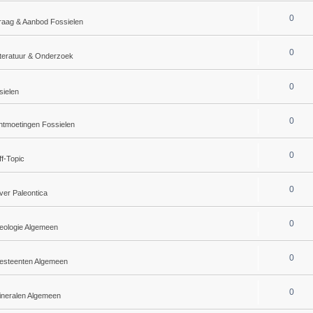
0
raag & Aanbod Fossielen
0
iteratuur & Onderzoek
0
sielen
0
tmoetingen Fossielen
0
f-Topic
0
ver Paleontica
0
eologie Algemeen
0
esteenten Algemeen
0
ineralen Algemeen