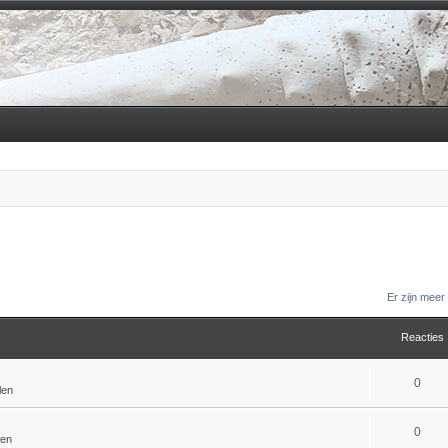
Er zijn mee
Reacties
0
len
0
len