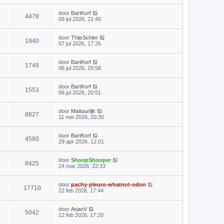
door
BartKorf
4478
09 jul 2026, 21:40
door
ThijsSchier
1940
07 jul 2026, 17:26
door
BartKorf
1749
06 jul 2026, 20:58
door
BartKorf
1553
06 jul 2026, 20:51
door
Mattuurlijk
8827
11 mei 2026, 20:30
door
BartKorf
4580
29 apr 2026, 12:01
door
ShoopShooper
8425
24 mar 2026, 22:33
door
pachy-pleuro-whatnot-odon
17710
22 feb 2026, 17:44
door
ArjanV
5042
12 feb 2026, 17:20