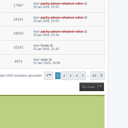
door
pachy-pleuro-whatnot-odon
17997
20 jan 2026, 23:50
door
pachy-pleuro-whatnot-odon
18161
20 jan 2026, 23:50
door
pachy-pleuro-whatnot-odon
18554
20 jan 2026, 23:49
door
Roelie
10242
01 jan 2026, 21:43
door
sjaak
4973
31 dec 2025, 16:56
Pagina
1
2
1
van
3
40
4
5
40
Volgende
r dan 1000 resultaten gevonden
…
Ga naar