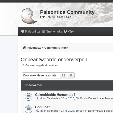
Paleontica Community
Lets Talk All Things Paleo
Paleontica
Snelle links
V&A
Paleontica
Community Index
Onbeantwoorde onderwerpen
Ga naar uitgebreid zoeken
Zoek
Uitgebreid zoeken
Onderwerpen
Geknobbelde Hartschelp?
door
Eleftheria
»
26 jul 2026, 09:26
» in
Determinatie Fossie
Coquina?
door
Eleftheria
»
24 jul 2026, 19:11
» in
Determinatie Fossie