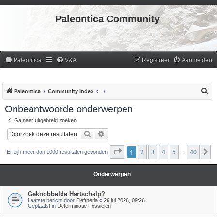
Paleontica Community
Paleontica
V&A
Registreer
Aanmelden
Z
Paleontica
Community Index
o
Onbeantwoorde onderwerpen
e
Ga naar uitgebreid zoeken
k
Zoek
Uitgebreid zoeken
Pagina
1
2
1
van
3
40
4
5
40
V
Er zijn meer dan 1000 resultaten gevonden
…
Onderwerpen
Geknobbelde Hartschelp?
Laatste bericht door
Eleftheria
«
26 jul 2026, 09:26
Geplaatst in
Determinatie Fossielen