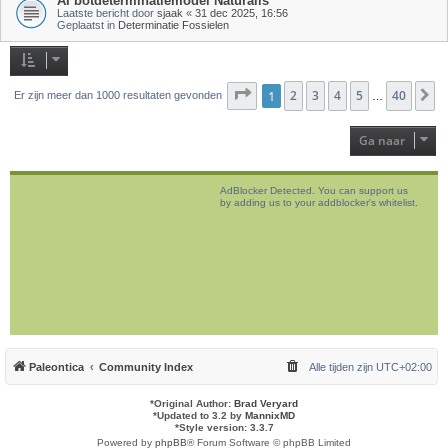
AI botdeterminatiemodel Naturalis
Laatste bericht door
sjaak
«
31 dec 2025, 16:56
Geplaatst in
Determinatie Fossielen
Pagina
1
2
1
van
3
40
4
5
40
V
Er zijn meer dan 1000 resultaten gevonden
…
Ga naar
AdBlocker Detected. You can support us
by adding us to your addblocker's whitelist.
Paleontica
Community Index
Alle tijden zijn
UTC+02:00
*
Original Author:
Brad Veryard
*
Updated to 3.2 by
MannixMD
*
Style version: 3.3.7
Powered by
phpBB
® Forum Software © phpBB Limited