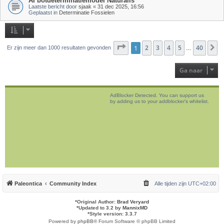
AI botdeterminatiemodel Naturalis
Laatste bericht door
sjaak
«
31 dec 2025, 16:56
Geplaatst in
Determinatie Fossielen
Pagina
1
2
1
van
3
40
4
5
40
V
Er zijn meer dan 1000 resultaten gevonden
…
Ga naar
AdBlocker Detected. You can support us
by adding us to your addblocker's whitelist.
Paleontica
Community Index
Alle tijden zijn
UTC+02:00
*
Original Author:
Brad Veryard
*
Updated to 3.2 by
MannixMD
*
Style version: 3.3.7
Powered by
phpBB
® Forum Software © phpBB Limited