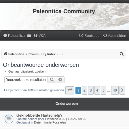
Paleontica Community
Paleontica
V&A
Registreer
Aanmelden
Z
Paleontica
Community Index
o
Onbeantwoorde onderwerpen
e
Ga naar uitgebreid zoeken
k
Zoek
Uitgebreid zoeken
Pagina
1
2
1
van
3
40
4
5
40
V
Er zijn meer dan 1000 resultaten gevonden
…
Onderwerpen
Geknobbelde Hartschelp?
Laatste bericht door
Eleftheria
«
26 jul 2026, 09:26
Geplaatst in
Determinatie Fossielen