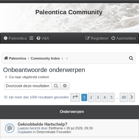
Paleontica Community
Paleontica
V&A
Registreer
Aanmelden
Z
Paleontica
Community Index
o
Onbeantwoorde onderwerpen
e
Ga naar uitgebreid zoeken
k
Zoek
Uitgebreid zoeken
Pagina
1
2
1
van
3
40
4
5
40
V
Er zijn meer dan 1000 resultaten gevonden
…
Onderwerpen
Geknobbelde Hartschelp?
Laatste bericht door
Eleftheria
«
26 jul 2026, 09:26
Geplaatst in
Determinatie Fossielen