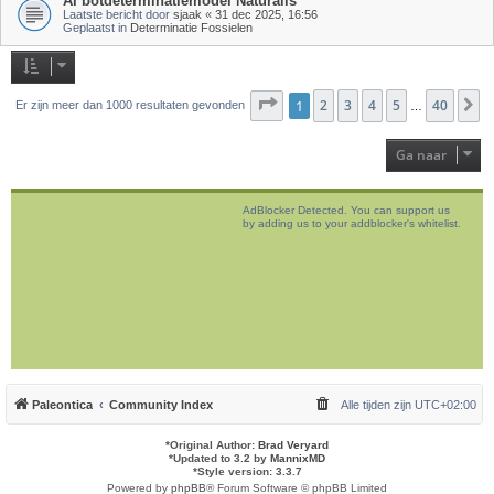
AI botdeterminatiemodel Naturalis
Laatste bericht door
sjaak
«
31 dec 2025, 16:56
Geplaatst in
Determinatie Fossielen
Pagina
1
2
1
van
3
40
4
5
40
V
Er zijn meer dan 1000 resultaten gevonden
…
Ga naar
AdBlocker Detected. You can support us
by adding us to your addblocker's whitelist.
Paleontica
Community Index
Alle tijden zijn
UTC+02:00
*
Original Author:
Brad Veryard
*
Updated to 3.2 by
MannixMD
*
Style version: 3.3.7
Powered by
phpBB
® Forum Software © phpBB Limited