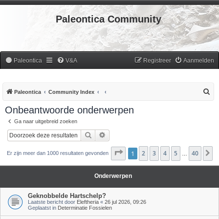
Paleontica Community
Paleontica
V&A
Registreer
Aanmelden
Z
Paleontica
Community Index
o
Onbeantwoorde onderwerpen
e
Ga naar uitgebreid zoeken
k
Zoek
Uitgebreid zoeken
Pagina
1
2
1
van
3
40
4
5
40
V
Er zijn meer dan 1000 resultaten gevonden
…
Onderwerpen
Geknobbelde Hartschelp?
Laatste bericht door
Eleftheria
«
26 jul 2026, 09:26
Geplaatst in
Determinatie Fossielen