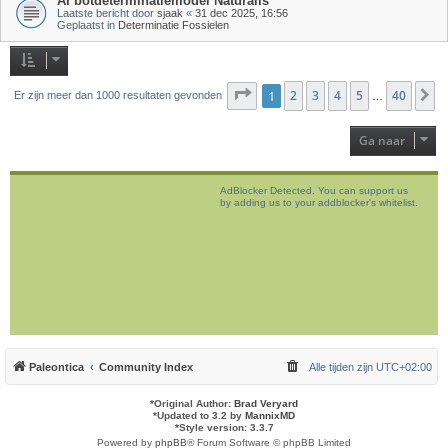
AI botdeterminatiemodel Naturalis
Laatste bericht door
sjaak
«
31 dec 2025, 16:56
Geplaatst in
Determinatie Fossielen
Pagina
1
2
1
van
3
40
4
5
40
V
Er zijn meer dan 1000 resultaten gevonden
…
Ga naar
AdBlocker Detected. You can support us
by adding us to your addblocker's whitelist.
Paleontica
Community Index
Alle tijden zijn
UTC+02:00
*
Original Author:
Brad Veryard
*
Updated to 3.2 by
MannixMD
*
Style version: 3.3.7
Powered by
phpBB
® Forum Software © phpBB Limited