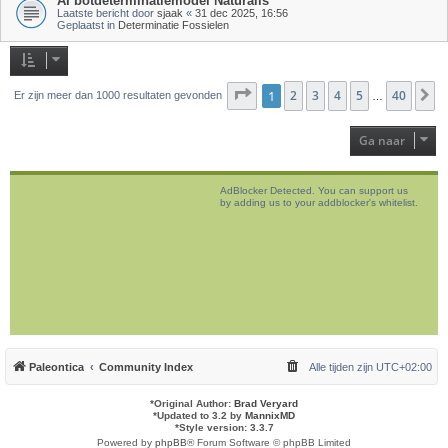
AI botdeterminatiemodel Naturalis
Laatste bericht door
sjaak
«
31 dec 2025, 16:56
Geplaatst in
Determinatie Fossielen
Pagina
1
2
1
van
3
40
4
5
40
V
Er zijn meer dan 1000 resultaten gevonden
…
Ga naar
AdBlocker Detected. You can support us
by adding us to your addblocker's whitelist.
Paleontica
Community Index
Alle tijden zijn
UTC+02:00
*
Original Author:
Brad Veryard
*
Updated to 3.2 by
MannixMD
*
Style version: 3.3.7
Powered by
phpBB
® Forum Software © phpBB Limited