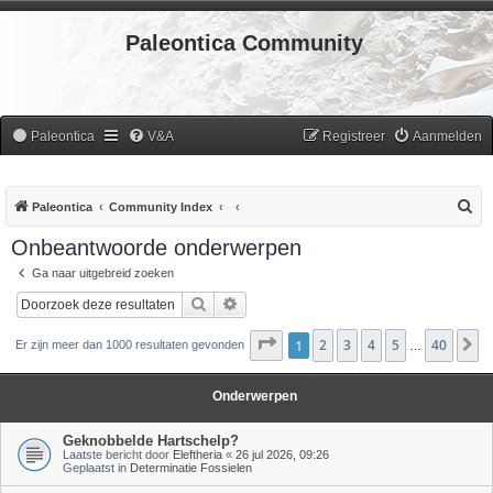
Paleontica Community
Paleontica
V&A
Registreer
Aanmelden
Z
Paleontica
Community Index
o
Onbeantwoorde onderwerpen
e
Ga naar uitgebreid zoeken
k
Zoek
Uitgebreid zoeken
Pagina
1
2
1
van
3
40
4
5
40
V
Er zijn meer dan 1000 resultaten gevonden
…
Onderwerpen
Geknobbelde Hartschelp?
Laatste bericht door
Eleftheria
«
26 jul 2026, 09:26
Geplaatst in
Determinatie Fossielen