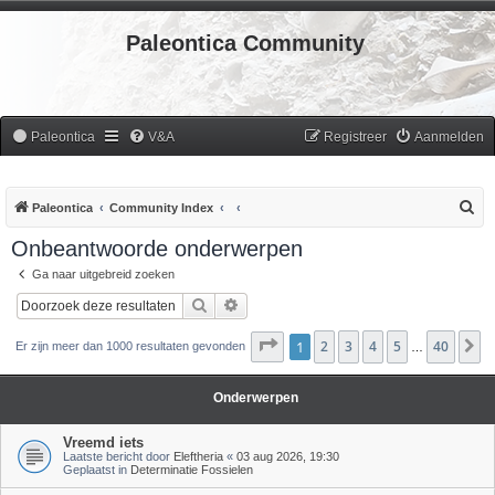
Paleontica Community
Paleontica
V&A
Registreer
Aanmelden
Z
Paleontica
Community Index
o
Onbeantwoorde onderwerpen
e
Ga naar uitgebreid zoeken
k
Zoek
Uitgebreid zoeken
Pagina
1
2
1
van
3
40
4
5
40
V
Er zijn meer dan 1000 resultaten gevonden
…
Onderwerpen
Vreemd iets
Laatste bericht door
Eleftheria
«
03 aug 2026, 19:30
Geplaatst in
Determinatie Fossielen