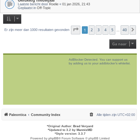
Gelukkig nieuwjaar
Laatste bericht door
Roelie
«
01 jan 2026, 21:43
Geplaatst in
Off-Topic
Pagina
1
2
1
van
3
40
4
5
40
V
Er zijn meer dan 1000 resultaten gevonden
…
Ga naar
AdBlocker Detected. You can support us
by adding us to your addblocker's whitelist.
Paleontica
Community Index
Alle tijden zijn
UTC+02:00
*
Original Author:
Brad Veryard
*
Updated to 3.2 by
MannixMD
*
Style version: 3.3.7
Powered by
phpBB
® Forum Software © phpBB Limited