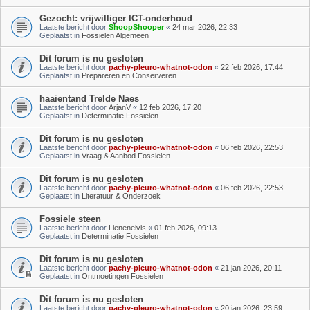
Gezocht: vrijwilliger ICT-onderhoud
Laatste bericht door
ShoopShooper
«
24 mar 2026, 22:33
Geplaatst in
Fossielen Algemeen
Dit forum is nu gesloten
Laatste bericht door
pachy-pleuro-whatnot-odon
«
22 feb 2026, 17:44
Geplaatst in
Prepareren en Conserveren
haaientand Trelde Naes
Laatste bericht door
ArjanV
«
12 feb 2026, 17:20
Geplaatst in
Determinatie Fossielen
Dit forum is nu gesloten
Laatste bericht door
pachy-pleuro-whatnot-odon
«
06 feb 2026, 22:53
Geplaatst in
Vraag & Aanbod Fossielen
Dit forum is nu gesloten
Laatste bericht door
pachy-pleuro-whatnot-odon
«
06 feb 2026, 22:53
Geplaatst in
Literatuur & Onderzoek
Fossiele steen
Laatste bericht door
Lienenelvis
«
01 feb 2026, 09:13
Geplaatst in
Determinatie Fossielen
Dit forum is nu gesloten
Laatste bericht door
pachy-pleuro-whatnot-odon
«
21 jan 2026, 20:11
Geplaatst in
Ontmoetingen Fossielen
Dit forum is nu gesloten
Laatste bericht door
pachy-pleuro-whatnot-odon
«
20 jan 2026, 23:59