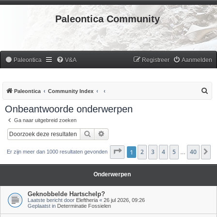
Paleontica Community
Paleontica
V&A
Registreer
Aanmelden
Z
Paleontica
Community Index
o
Onbeantwoorde onderwerpen
e
Ga naar uitgebreid zoeken
k
Zoek
Uitgebreid zoeken
Pagina
1
2
1
van
3
40
4
5
40
V
Er zijn meer dan 1000 resultaten gevonden
…
Onderwerpen
Geknobbelde Hartschelp?
Laatste bericht door
Eleftheria
«
26 jul 2026, 09:26
Geplaatst in
Determinatie Fossielen