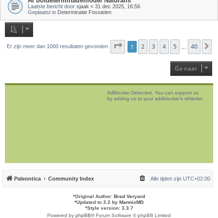
AI botdeterminatiemodel Naturalis
Laatste bericht door
sjaak
«
31 dec 2025, 16:56
Geplaatst in
Determinatie Fossielen
Pagina
1
2
1
van
3
40
4
5
40
V
Er zijn meer dan 1000 resultaten gevonden
…
Ga naar
AdBlocker Detected. You can support us
by adding us to your addblocker's whitelist.
Paleontica
Community Index
Alle tijden zijn
UTC+02:00
*
Original Author:
Brad Veryard
*
Updated to 3.2 by
MannixMD
*
Style version: 3.3.7
Powered by
phpBB
® Forum Software © phpBB Limited