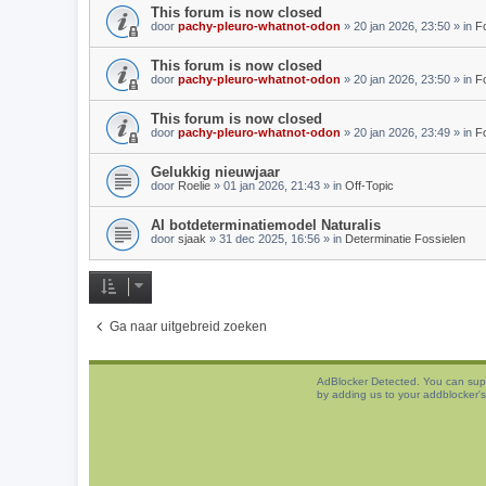
This forum is now closed
door
pachy-pleuro-whatnot-odon
»
20 jan 2026, 23:50
» in
F
This forum is now closed
door
pachy-pleuro-whatnot-odon
»
20 jan 2026, 23:50
» in
Fo
This forum is now closed
door
pachy-pleuro-whatnot-odon
»
20 jan 2026, 23:49
» in
Fo
Gelukkig nieuwjaar
door
Roelie
»
01 jan 2026, 21:43
» in
Off-Topic
AI botdeterminatiemodel Naturalis
door
sjaak
»
31 dec 2025, 16:56
» in
Determinatie Fossielen
Ga naar uitgebreid zoeken
AdBlocker Detected. You can sup
by adding us to your addblocker's 