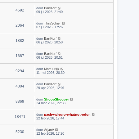
door
BartKorf
4692
09 jul 2026, 21:40
door
ThijsSchier
2064
07 jul 2026, 17:26
door
BartKorf
1882
06 jul 2026, 20:58
door
BartKorf
1687
06 jul 2026, 20:51
door
Mattuurlijk
9294
11 mei 2026, 20:30
door
BartKorf
4804
29 apr 2026, 12:01
door
ShoopShooper
8869
24 mar 2026, 22:33
door
pachy-pleuro-whatnot-odon
18471
22 feb 2026, 17:44
door
ArjanV
5230
12 feb 2026, 17:20