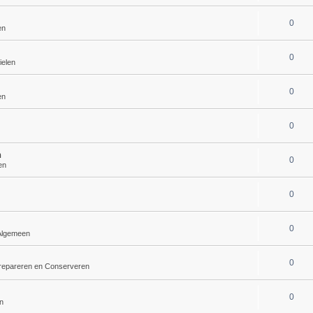
0
en
0
ielen
0
en
0
h
0
en
0
0
Algemeen
0
repareren en Conserveren
0
n