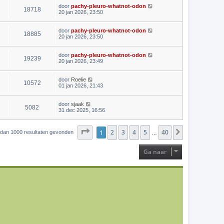
door
pachy-pleuro-whatnot-odon
18718
20 jan 2026, 23:50
door
pachy-pleuro-whatnot-odon
18885
20 jan 2026, 23:50
door
pachy-pleuro-whatnot-odon
19239
20 jan 2026, 23:49
door
Roelie
10572
01 jan 2026, 21:43
door
sjaak
5082
31 dec 2025, 16:56
Pagina
1
2
1
van
3
40
4
5
40
Volgende
r dan 1000 resultaten gevonden
…
Ga naar