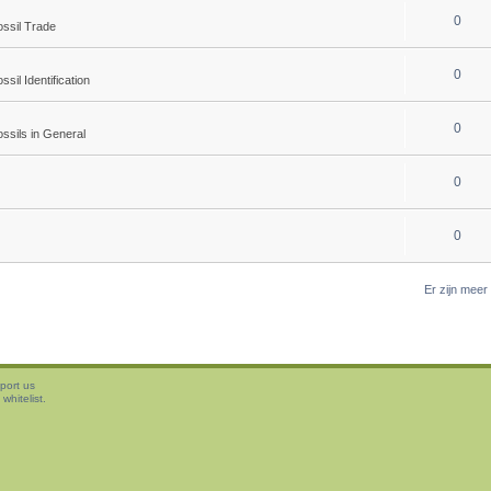
0
ossil Trade
0
ssil Identification
0
ssils in General
0
0
Er zijn mee
port us
whitelist.