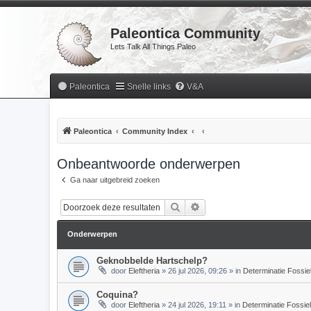
Paleontica Community
Lets Talk All Things Paleo
Paleontica
Snelle links
V&A
Paleontica
Community Index
Onbeantwoorde onderwerpen
Ga naar uitgebreid zoeken
Zoek
Uitgebreid zoeken
Onderwerpen
Geknobbelde Hartschelp?
door
Eleftheria
»
26 jul 2026, 09:26
» in
Determinatie Fossie
Coquina?
door
Eleftheria
»
24 jul 2026, 19:11
» in
Determinatie Fossie