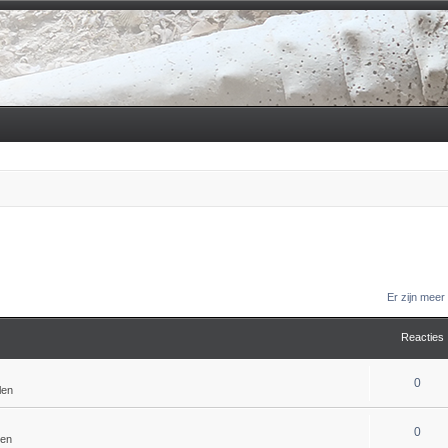
Er zijn mee
Reacties
0
len
0
len