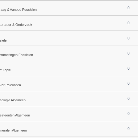
0
raag & Aanbod Fossielen
0
iteratuur & Onderzoek
0
sielen
0
tmoetingen Fossielen
0
f-Topic
0
ver Paleontica
0
eologie Algemeen
0
esteenten Algemeen
0
ineralen Algemeen