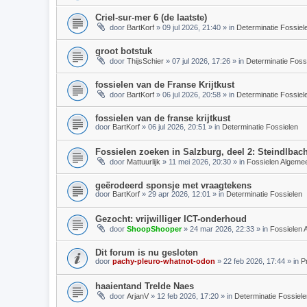
Criel-sur-mer 6 (de laatste)
door
BartKorf
»
09 jul 2026, 21:40
» in
Determinatie Fossiel
groot botstuk
door
ThijsSchier
»
07 jul 2026, 17:26
» in
Determinatie Foss
fossielen van de Franse Krijtkust
door
BartKorf
»
06 jul 2026, 20:58
» in
Determinatie Fossiel
fossielen van de franse krijtkust
door
BartKorf
»
06 jul 2026, 20:51
» in
Determinatie Fossielen
Fossielen zoeken in Salzburg, deel 2: Steindlbac
door
Mattuurlijk
»
11 mei 2026, 20:30
» in
Fossielen Algeme
geërodeerd sponsje met vraagtekens
door
BartKorf
»
29 apr 2026, 12:01
» in
Determinatie Fossielen
Gezocht: vrijwilliger ICT-onderhoud
door
ShoopShooper
»
24 mar 2026, 22:33
» in
Fossielen 
Dit forum is nu gesloten
door
pachy-pleuro-whatnot-odon
»
22 feb 2026, 17:44
» in
P
haaientand Trelde Naes
door
ArjanV
»
12 feb 2026, 17:20
» in
Determinatie Fossiele