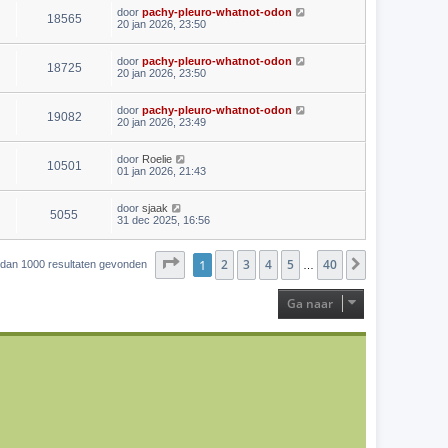
door
pachy-pleuro-whatnot-odon
18565
20 jan 2026, 23:50
door
pachy-pleuro-whatnot-odon
18725
20 jan 2026, 23:50
door
pachy-pleuro-whatnot-odon
19082
20 jan 2026, 23:49
door
Roelie
10501
01 jan 2026, 21:43
door
sjaak
5055
31 dec 2025, 16:56
Pagina
1
2
1
van
3
40
4
5
40
Volgende
r dan 1000 resultaten gevonden
…
Ga naar