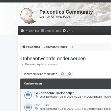
Paleontica Community
Lets Talk All Things Paleo
Paleontica
Snelle links
V&A
Paleontica
Community Index
Onbeantwoorde onderwerpen
Ga naar uitgebreid zoeken
Zoek
Uitgebreid zoeken
Onderwerpen
Geknobbelde Hartschelp?
door
Eleftheria
»
26 jul 2026, 09:26
» in
Determinatie Fossie
Coquina?
door
Eleftheria
»
24 jul 2026, 19:11
» in
Determinatie Fossie