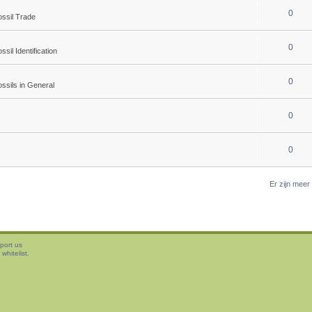
0
ossil Trade
0
ssil Identification
0
ssils in General
0
0
Er zijn mee
port us
whitelist.