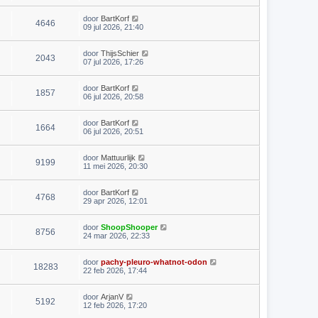
door
BartKorf
4646
09 jul 2026, 21:40
door
ThijsSchier
2043
07 jul 2026, 17:26
door
BartKorf
1857
06 jul 2026, 20:58
door
BartKorf
1664
06 jul 2026, 20:51
door
Mattuurlijk
9199
11 mei 2026, 20:30
door
BartKorf
4768
29 apr 2026, 12:01
door
ShoopShooper
8756
24 mar 2026, 22:33
door
pachy-pleuro-whatnot-odon
18283
22 feb 2026, 17:44
door
ArjanV
5192
12 feb 2026, 17:20