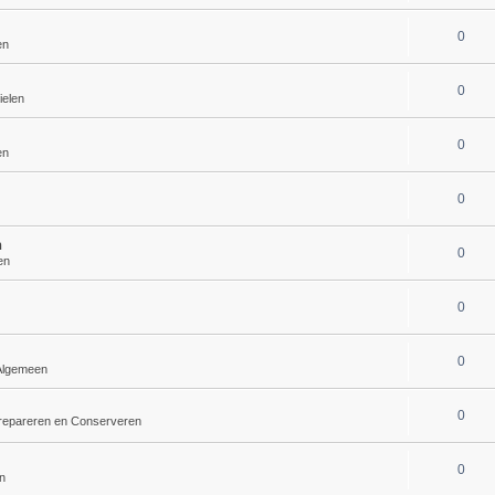
0
en
0
ielen
0
en
0
h
0
en
0
0
Algemeen
0
repareren en Conserveren
0
n