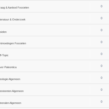
0
raag & Aanbod Fossielen
0
iteratuur & Onderzoek
0
sielen
0
tmoetingen Fossielen
0
f-Topic
0
ver Paleontica
0
eologie Algemeen
0
esteenten Algemeen
0
ineralen Algemeen