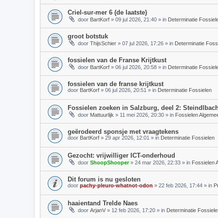
Criel-sur-mer 6 (de laatste)
door
BartKorf
»
09 jul 2026, 21:40
» in
Determinatie Fossiel
groot botstuk
door
ThijsSchier
»
07 jul 2026, 17:26
» in
Determinatie Foss
fossielen van de Franse Krijtkust
door
BartKorf
»
06 jul 2026, 20:58
» in
Determinatie Fossiel
fossielen van de franse krijtkust
door
BartKorf
»
06 jul 2026, 20:51
» in
Determinatie Fossielen
Fossielen zoeken in Salzburg, deel 2: Steindlbac
door
Mattuurlijk
»
11 mei 2026, 20:30
» in
Fossielen Algeme
geërodeerd sponsje met vraagtekens
door
BartKorf
»
29 apr 2026, 12:01
» in
Determinatie Fossielen
Gezocht: vrijwilliger ICT-onderhoud
door
ShoopShooper
»
24 mar 2026, 22:33
» in
Fossielen 
Dit forum is nu gesloten
door
pachy-pleuro-whatnot-odon
»
22 feb 2026, 17:44
» in
P
haaientand Trelde Naes
door
ArjanV
»
12 feb 2026, 17:20
» in
Determinatie Fossiele