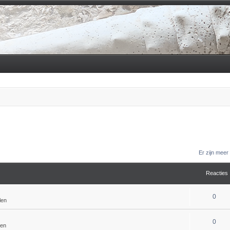
Er zijn mee
Reacties
0
len
0
len