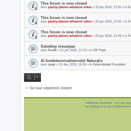
This forum is now closed
door
pachy-pleuro-whatnot-odon
»
20 jan 2026, 23:50
» in
F
This forum is now closed
door
pachy-pleuro-whatnot-odon
»
20 jan 2026, 23:50
» in
Fo
This forum is now closed
door
pachy-pleuro-whatnot-odon
»
20 jan 2026, 23:49
» in
Fo
Gelukkig nieuwjaar
door
Roelie
»
01 jan 2026, 21:43
» in
Off-Topic
AI botdeterminatiemodel Naturalis
door
sjaak
»
31 dec 2025, 16:56
» in
Determinatie Fossielen
Ga naar uitgebreid zoeken
AdBlocker Detected. You can sup
by adding us to your addblocker's 