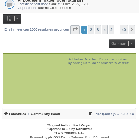
AI botdeterminatiemodel Naturalis
Laatste bericht door
sjaak
«
31 dec 2025, 16:56
Geplaatst in
Determinatie Fossielen
Pagina
1
2
1
van
3
40
4
5
40
V
Er zijn meer dan 1000 resultaten gevonden
…
Ga naar
AdBlocker Detected. You can support us
by adding us to your addblocker's whitelist.
Paleontica
Community Index
Alle tijden zijn
UTC+02:00
*
Original Author:
Brad Veryard
*
Updated to 3.2 by
MannixMD
*
Style version: 3.3.7
Powered by
phpBB
® Forum Software © phpBB Limited