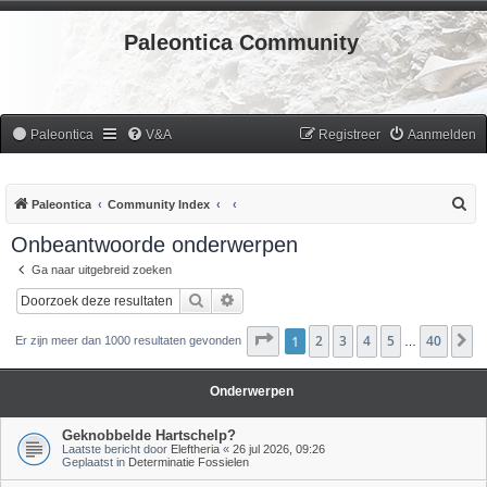
Paleontica Community
Paleontica
V&A
Registreer
Aanmelden
Z
Paleontica
Community Index
o
Onbeantwoorde onderwerpen
e
Ga naar uitgebreid zoeken
k
Zoek
Uitgebreid zoeken
Pagina
1
2
1
van
3
40
4
5
40
V
Er zijn meer dan 1000 resultaten gevonden
…
Onderwerpen
Geknobbelde Hartschelp?
Laatste bericht door
Eleftheria
«
26 jul 2026, 09:26
Geplaatst in
Determinatie Fossielen