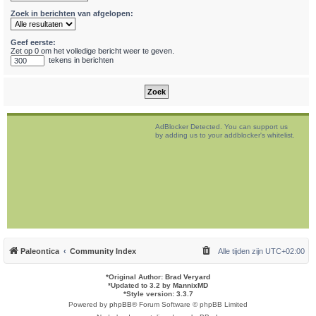
Zoek in berichten van afgelopen:
Geef eerste:
Zet op 0 om het volledige bericht weer te geven.
tekens in berichten
AdBlocker Detected. You can support us
by adding us to your addblocker's whitelist.
Paleontica
Community Index
Alle tijden zijn
UTC+02:00
*
Original Author:
Brad Veryard
*
Updated to 3.2 by
MannixMD
*
Style version: 3.3.7
Powered by
phpBB
® Forum Software © phpBB Limited