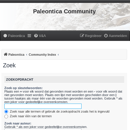
Paleontica Community
Paleontica
V&A
Registreer
Aanmelden
Paleontica
Community Index
Zoek
ZOEKOPDRACHT
Zoek op sleutelwoorden:
Plaats een
+
voor elk woord dat gevonden moet worden en een
-
voor elk woord dat
niet gevonden moet worden. Plaats een lijst met woorden gescheiden door een
|
tussen haakjes als maar één van de woorden gevonden moet worden. Gebruik * als
een joker voor gedeeltelijke overeenkomsten.
Zoek naar alle termen of gebruik de zoekopdracht zoals het is ingevuld
Zoek naar één van de termen
Zoek naar auteur:
Gebruik * als een joker voor gedeeltelijke overeenkomsten.