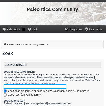
Paleontica Community
Paleontica
V&A
Registreer
Aanmelden
Paleontica
Community Index
Zoek
ZOEKOPDRACHT
Zoek op sleutelwoorden:
Plaats een
+
voor elk woord dat gevonden moet worden en een
-
voor elk woord dat
niet gevonden moet worden. Plaats een lijst met woorden gescheiden door een
|
tussen haakjes als maar één van de woorden gevonden moet worden. Gebruik * als
een joker voor gedeeltelijke overeenkomsten.
Zoek naar alle termen of gebruik de zoekopdracht zoals het is ingevuld
Zoek naar één van de termen
Zoek naar auteur:
Gebruik * als een joker voor gedeeltelijke overeenkomsten.