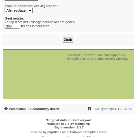
Zoek in berichten van afgelopen:
Geef eerste:
Zet op 0 om het volledige bericht weer te geven.
tekens in berichten
AdBlocker Detected. You can support us
by adding us to your addblocker's whitelist.
Paleontica
Community Index
Alle tijden zijn
UTC+02:00
*
Original Author:
Brad Veryard
*
Updated to 3.2 by
MannixMD
*
Style version: 3.3.7
Powered by
phpBB
® Forum Software © phpBB Limited