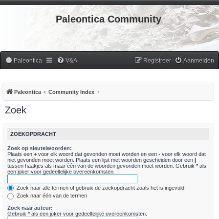
Paleontica Community
Paleontica
V&A
Registreer
Aanmelden
Paleontica
Community Index
Zoek
ZOEKOPDRACHT
Zoek op sleutelwoorden:
Plaats een
+
voor elk woord dat gevonden moet worden en een
-
voor elk woord dat
niet gevonden moet worden. Plaats een lijst met woorden gescheiden door een
|
tussen haakjes als maar één van de woorden gevonden moet worden. Gebruik * als
een joker voor gedeeltelijke overeenkomsten.
Zoek naar alle termen of gebruik de zoekopdracht zoals het is ingevuld
Zoek naar één van de termen
Zoek naar auteur:
Gebruik * als een joker voor gedeeltelijke overeenkomsten.