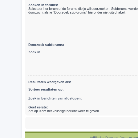
Zoeken in forums:
Selecteer het forum of de forums die je wil doorzoeken. Subforums word
doorzocht als je “Doorzoek subforums“ hieronder niet uitschakelt.
Doorzoek subforums:
Zoek in:
Resultaten weergeven als:
Sorteer resultaten op:
Zoek in berichten van afgelopen:
Geef eerste:
Zet op 0 om het volledige bericht weer te geven.
AdBlocker Detected. You can sup