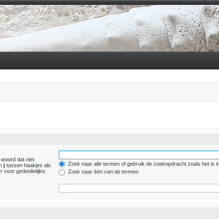
 woord dat niet
Zoek naar alle termen of gebruik de zoekopdracht zoals het is i
en
|
tussen haakjes als
 voor gedeeltelijke
Zoek naar één van de termen