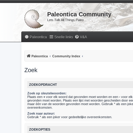
Paleontica Community
Lets Talk All Things Paleo
Paleontica
Snelle links
V&A
Paleontica
Community Index
Zoek
ZOEKOPDRACHT
Zoek op sleutelwoorden:
Plaats een
+
voor elk woord dat gevonden moet worden en een
-
voor elk
gevonden moet worden. Plaats een lijst met woorden gescheiden door e
maar één van de woorden gevonden moet worden. Gebruik * als een joker
overeenkomsten.
Zoek naar auteur:
Gebruik * als een joker voor gedeeltelijke overeenkomsten.
ZOEKOPTIES