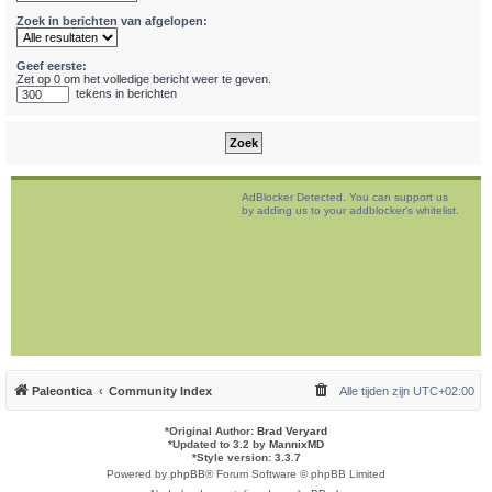
Zoek in berichten van afgelopen:
Geef eerste:
Zet op 0 om het volledige bericht weer te geven.
tekens in berichten
AdBlocker Detected. You can support us
by adding us to your addblocker's whitelist.
Paleontica
Community Index
Alle tijden zijn
UTC+02:00
*
Original Author:
Brad Veryard
*
Updated to 3.2 by
MannixMD
*
Style version: 3.3.7
Powered by
phpBB
® Forum Software © phpBB Limited