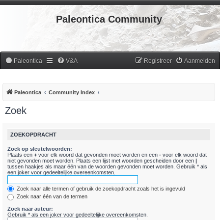
Paleontica Community
Paleontica
V&A
Registreer
Aanmelden
Paleontica
Community Index
Zoek
ZOEKOPDRACHT
Zoek op sleutelwoorden:
Plaats een
+
voor elk woord dat gevonden moet worden en een
-
voor elk woord dat
niet gevonden moet worden. Plaats een lijst met woorden gescheiden door een
|
tussen haakjes als maar één van de woorden gevonden moet worden. Gebruik * als
een joker voor gedeeltelijke overeenkomsten.
Zoek naar alle termen of gebruik de zoekopdracht zoals het is ingevuld
Zoek naar één van de termen
Zoek naar auteur:
Gebruik * als een joker voor gedeeltelijke overeenkomsten.