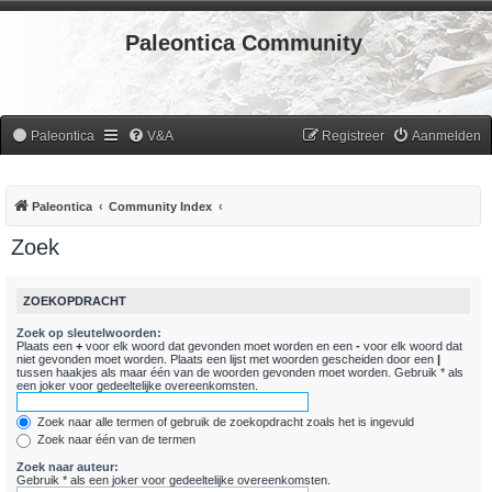
Paleontica Community
Paleontica
V&A
Registreer
Aanmelden
Paleontica
Community Index
Zoek
ZOEKOPDRACHT
Zoek op sleutelwoorden:
Plaats een
+
voor elk woord dat gevonden moet worden en een
-
voor elk woord dat
niet gevonden moet worden. Plaats een lijst met woorden gescheiden door een
|
tussen haakjes als maar één van de woorden gevonden moet worden. Gebruik * als
een joker voor gedeeltelijke overeenkomsten.
Zoek naar alle termen of gebruik de zoekopdracht zoals het is ingevuld
Zoek naar één van de termen
Zoek naar auteur:
Gebruik * als een joker voor gedeeltelijke overeenkomsten.