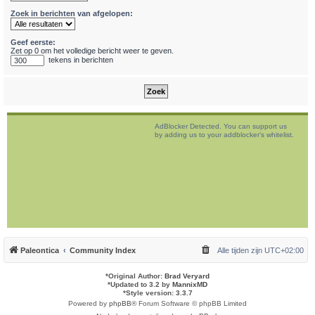
Zoek in berichten van afgelopen:
Geef eerste:
Zet op 0 om het volledige bericht weer te geven.
tekens in berichten
AdBlocker Detected. You can support us
by adding us to your addblocker's whitelist.
Paleontica
Community Index
Alle tijden zijn
UTC+02:00
*
Original Author:
Brad Veryard
*
Updated to 3.2 by
MannixMD
*
Style version: 3.3.7
Powered by
phpBB
® Forum Software © phpBB Limited