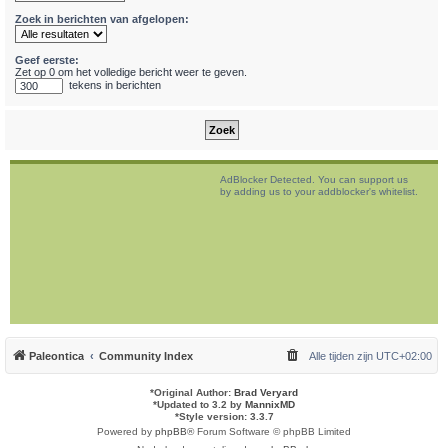
Zoek in berichten van afgelopen:
Geef eerste:
Zet op 0 om het volledige bericht weer te geven.
tekens in berichten
AdBlocker Detected. You can support us
by adding us to your addblocker's whitelist.
Paleontica
Community Index
Alle tijden zijn
UTC+02:00
*
Original Author:
Brad Veryard
*
Updated to 3.2 by
MannixMD
*
Style version: 3.3.7
Powered by
phpBB
® Forum Software © phpBB Limited