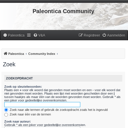
Paleontica Community
Paleontica
V&A
Registreer
Aanmelden
Paleontica
Community Index
Zoek
ZOEKOPDRACHT
Zoek op sleutelwoorden:
Plaats een
+
voor elk woord dat gevonden moet worden en een
-
voor elk woord dat
niet gevonden moet worden. Plaats een lijst met woorden gescheiden door een
|
tussen haakjes als maar één van de woorden gevonden moet worden. Gebruik * als
een joker voor gedeeltelijke overeenkomsten.
Zoek naar alle termen of gebruik de zoekopdracht zoals het is ingevuld
Zoek naar één van de termen
Zoek naar auteur:
Gebruik * als een joker voor gedeeltelijke overeenkomsten.