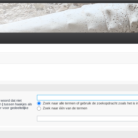
 woord dat niet
Zoek naar alle termen of gebruik de zoekopdracht zoals het is i
en
|
tussen haakjes als
 voor gedeeltelijke
Zoek naar één van de termen