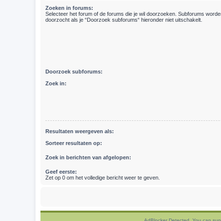
Zoeken in forums:
Selecteer het forum of de forums die je wil doorzoeken. Subforums word
doorzocht als je “Doorzoek subforums“ hieronder niet uitschakelt.
Doorzoek subforums:
Zoek in:
Resultaten weergeven als:
Sorteer resultaten op:
Zoek in berichten van afgelopen:
Geef eerste:
Zet op 0 om het volledige bericht weer te geven.
AdBlocker Detected. You can sup