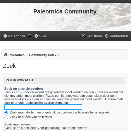
Paleontica Community
Paleontica
V&A
Registreer
Aanmelden
Paleontica
Community Index
Zoek
ZOEKOPDRACHT
Zoek op sleutelwoorden:
Plaats een
+
voor elk woord dat gevonden moet worden en een
-
voor elk woord dat
niet gevonden moet worden. Plaats een lijst met woorden gescheiden door een
|
tussen haakjes als maar één van de woorden gevonden moet worden. Gebruik * als
een joker voor gedeeltelijke overeenkomsten.
Zoek naar alle termen of gebruik de zoekopdracht zoals het is ingevuld
Zoek naar één van de termen
Zoek naar auteur:
Gebruik * als een joker voor gedeeltelijke overeenkomsten.