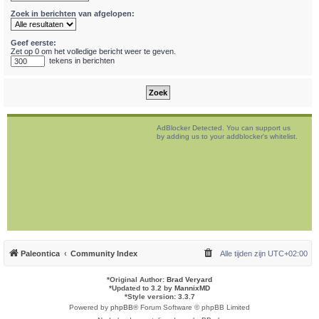
Zoek in berichten van afgelopen:
Geef eerste:
Zet op 0 om het volledige bericht weer te geven.
tekens in berichten
AdBlocker Detected. You can support us
by adding us to your addblocker's whitelist.
Paleontica
Community Index
Alle tijden zijn
UTC+02:00
*
Original Author:
Brad Veryard
*
Updated to 3.2 by
MannixMD
*
Style version: 3.3.7
Powered by
phpBB
® Forum Software © phpBB Limited