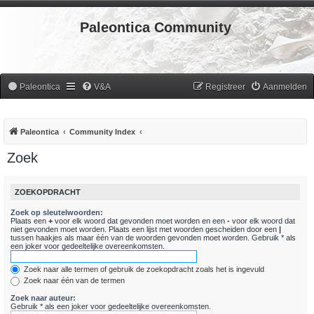
Paleontica Community
Paleontica
V&A
Registreer
Aanmelden
Paleontica
Community Index
Zoek
ZOEKOPDRACHT
Zoek op sleutelwoorden:
Plaats een
+
voor elk woord dat gevonden moet worden en een
-
voor elk woord dat
niet gevonden moet worden. Plaats een lijst met woorden gescheiden door een
|
tussen haakjes als maar één van de woorden gevonden moet worden. Gebruik * als
een joker voor gedeeltelijke overeenkomsten.
Zoek naar alle termen of gebruik de zoekopdracht zoals het is ingevuld
Zoek naar één van de termen
Zoek naar auteur:
Gebruik * als een joker voor gedeeltelijke overeenkomsten.