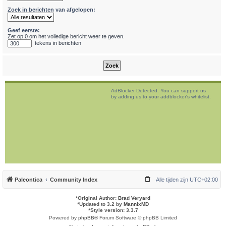
Zoek in berichten van afgelopen:
Geef eerste:
Zet op 0 om het volledige bericht weer te geven.
tekens in berichten
AdBlocker Detected. You can support us
by adding us to your addblocker's whitelist.
Paleontica
Community Index
Alle tijden zijn
UTC+02:00
*
Original Author:
Brad Veryard
*
Updated to 3.2 by
MannixMD
*
Style version: 3.3.7
Powered by
phpBB
® Forum Software © phpBB Limited