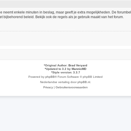
tie neemt enkele minuten in beslag, maar geeft je extra mogelijkheden. De forumb
t bijbehorend beleid. Bekijk ook de regels als je gebruik maakt van het forum.
*
Original Author:
Brad Veryard
*
Updated to 3.2 by
MannixMD
*
Style version: 3.3.7
Powered by
phpBB
® Forum Software © phpBB Limited
Nederlandse vertaling door
phpBB.nl
.
Privacy
|
Gebruikersvoorwaarden