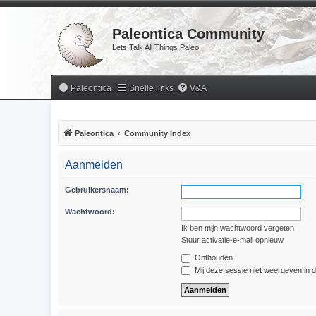
Paleontica Community
Lets Talk All Things Paleo
Paleontica
Snelle links
V&A
Paleontica
Community Index
Aanmelden
Gebruikersnaam:
Wachtwoord:
Ik ben mijn wachtwoord vergeten
Stuur activatie-e-mail opnieuw
Onthouden
Mij deze sessie niet weergeven in de