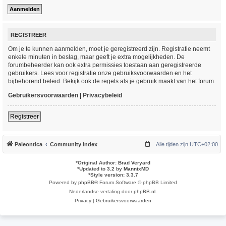
REGISTREER
Om je te kunnen aanmelden, moet je geregistreerd zijn. Registratie neemt
enkele minuten in beslag, maar geeft je extra mogelijkheden. De
forumbeheerder kan ook extra permissies toestaan aan geregistreerde
gebruikers. Lees voor registratie onze gebruiksvoorwaarden en het
bijbehorend beleid. Bekijk ook de regels als je gebruik maakt van het forum.
Gebruikersvoorwaarden
|
Privacybeleid
Registreer
Paleontica
Community Index
Alle tijden zijn
UTC+02:00
*
Original Author:
Brad Veryard
*
Updated to 3.2 by
MannixMD
*
Style version: 3.3.7
Powered by
phpBB
® Forum Software © phpBB Limited
Nederlandse vertaling door
phpBB.nl
.
Privacy
|
Gebruikersvoorwaarden