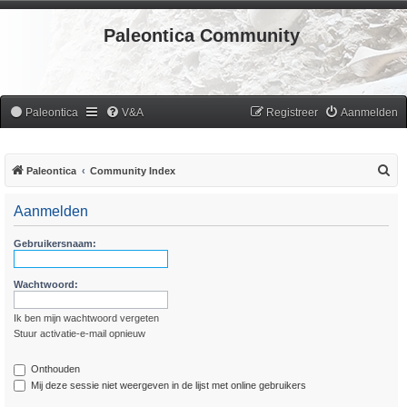
Paleontica Community
Paleontica
V&A
Registreer
Aanmelden
Z
Paleontica
Community Index
o
Aanmelden
e
k
Gebruikersnaam:
Wachtwoord:
Ik ben mijn wachtwoord vergeten
Stuur activatie-e-mail opnieuw
Onthouden
Mij deze sessie niet weergeven in de lijst met online gebruikers