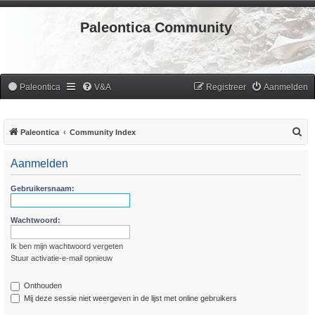
Paleontica Community
Paleontica
V&A
Registreer
Aanmelden
Z
Paleontica
Community Index
o
Aanmelden
e
k
Gebruikersnaam:
Wachtwoord:
Ik ben mijn wachtwoord vergeten
Stuur activatie-e-mail opnieuw
Onthouden
Mij deze sessie niet weergeven in de lijst met online gebruikers