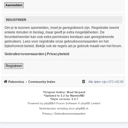
REGISTREER
Om je te kunnen aanmelden, moet je geregistreerd zijn. Registratie neemt
enkele minuten in beslag, maar geeft je extra mogelijkheden. De
forumbeheerder kan ook extra permissies toestaan aan geregistreerde
gebruikers. Lees voor registratie onze gebruiksvoorwaarden en het
bijbehorend beleid. Bekijk ook de regels als je gebruik maakt van het forum.
Gebruikersvoorwaarden
|
Privacybeleid
Registreer
Paleontica
Community Index
Alle tijden zijn
UTC+02:00
*
Original Author:
Brad Veryard
*
Updated to 3.2 by
MannixMD
*
Style version: 3.3.7
Powered by
phpBB
® Forum Software © phpBB Limited
Nederlandse vertaling door
phpBB.nl
.
Privacy
|
Gebruikersvoorwaarden