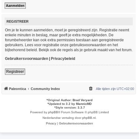
REGISTREER
Om je te kunnen aanmelden, moet je geregistreerd zijn. Registratie neemt
enkele minuten in beslag, maar geeft je extra mogelijkheden. De
forumbeheerder kan ook extra permissies toestaan aan geregistreerde
gebruikers. Lees voor registratie onze gebruiksvoorwaarden en het
bijbehorend beleid. Bekijk ook de regels als je gebruik maakt van het forum.
Gebruikersvoorwaarden
|
Privacybeleid
Registreer
Paleontica
Community Index
Alle tijden zijn
UTC+02:00
*
Original Author:
Brad Veryard
*
Updated to 3.2 by
MannixMD
*
Style version: 3.3.7
Powered by
phpBB
® Forum Software © phpBB Limited
Nederlandse vertaling door
phpBB.nl
.
Privacy
|
Gebruikersvoorwaarden