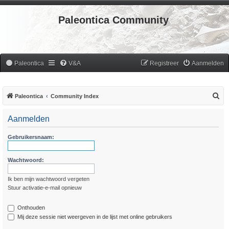
Paleontica Community
Paleontica
V&A
Registreer
Aanmelden
Z
Paleontica
Community Index
o
Aanmelden
e
k
Gebruikersnaam:
Wachtwoord:
Ik ben mijn wachtwoord vergeten
Stuur activatie-e-mail opnieuw
Onthouden
Mij deze sessie niet weergeven in de lijst met online gebruikers